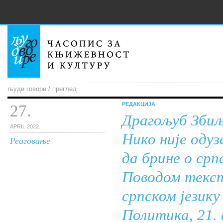
људи говоре / преглед
РЕДАКЦИЈА
27.
Драгољуб Зби
APRIL 2022.
Нико није одуз
Реаговање
да брине о срп
Поводом текст
српском језику
Политика, 21. 