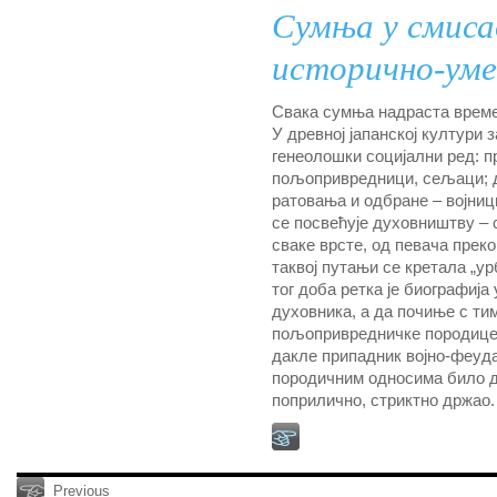
Сумња у смиса
исторично-уме
Свака сумња надраста време
У древној јапанској култури 
генеолошки социјални ред: п
пољопривредници, сељаци; д
ратовања и одбране – војници
се посвећује духовништву –
сваке врсте, од певача прек
таквој путањи се кретала „у
тог доба ретка је биографиј
духовника, а да почиње с тим
пољопривредничке породице. 
дакле припадник војно-феуда
породичним односима било д
поприлично, стриктно држао.
Previous