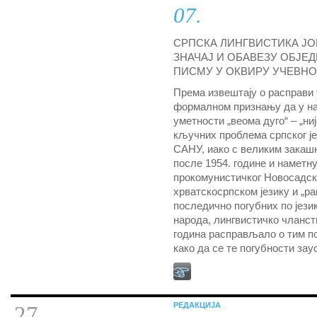
07.
СРПСКА ЛИНГВИСТИКА ЈО
ЗНАЧАЈ И ОБАВЕЗУ ОБЈЕ
ПИСМУ У ОКВИРУ УЧЕВНО
Према извештају о расправи
формалном признању да у нај
уметности „веома дуго“ – „н
кључних проблема српског јез
САНУ, иако с великим закаш
после 1954. године и наметн
прокомунистичког Новосадско
хрватскосрпском језику и „р
последично погубних по језик
народа, лингвистичко чланст
година расправљало о тим по
како да се те погубности зау
РЕДАКЦИЈА
27.