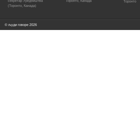
секретар Уредништва
Торонто, Канада
Торонто
(Торонто, Канада)
© људи говоре 2026