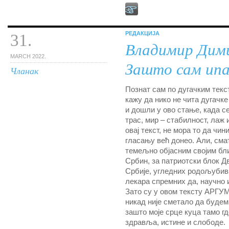
РЕДАКЦИЈА
31.
Владимир Дим
MARCH 2022.
Зашто сам ипа
Чланак
Познат сам по дугачким текст
кажу да нико не чита дугачке
и дошли у ово стање, када се
трас, мир – стабилност, лаж 
овај текст, не мора то да чин
гласању већ донео. Али, сма
темељно објасним својим бл
Србин, за патриотски блок Д
Србије, угледних родољубиви
лекара спремних да, научно 
Зато су у овом тексту АРГУ
никад није сметало да буде
зашто моје срце куца тамо гд
здравља, истине и слободе.