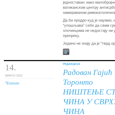
једноставан: иако малобројн
ватиканском центру антисрбс
намераваном римокатоличком
Да би продро куд је наумио, 
“упошљава” себе да свим сре
злочинцима не недостају ни 
препреку.
Једино не знају да је “тврд о
РЕДАКЦИЈА
14.
Радован Гајић
MARCH 2022.
Торонто
Чланак
НИШТЕЊЕ СТ
ЧИНА У СВР
ЧИНА