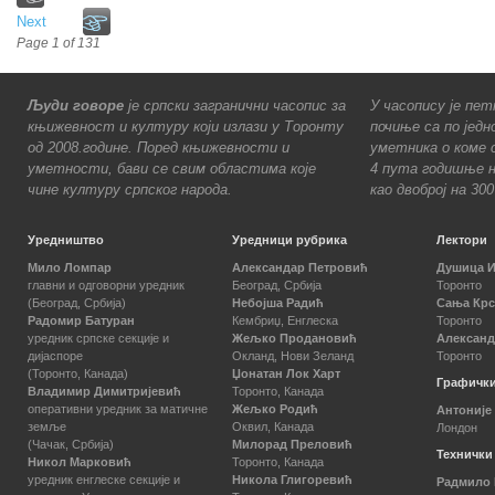
Next
Page 1 of 131
Људи говоре
је српски загранични часопис за
У часопису је пет
књижевност и културу који излази у Торонту
почиње са по једн
од 2008.године. Поред књижевности и
уметника о коме с
уметности, бави се свим областима које
4 пута годишње н
чине културу српског народа.
као двоброј на 30
Уредништво
Уредници рубрика
Лектори
Мило Ломпар
Александар Петровић
Душица 
главни и одговорни уредник
Београд, Србија
Торонто
(Београд, Србија)
Небојша Радић
Сања Кр
Радомир Батуран
Кембриџ, Енглеска
Торонто
уредник српске секције и
Жељко Продановић
Александ
дијаспоре
Окланд, Нови Зеланд
Торонто
(Торонто, Канада)
Џонатан Лок Харт
Графички
Владимир Димитријевић
Торонто, Канада
оперативни уредник за матичне
Жељко Родић
Антоније
земље
Оквил, Канада
Лондон
(Чачак, Србија)
Милорад Преловић
Технички
Никол Марковић
Торонто, Канада
уредник енглеске секције и
Никола Глигоревић
Радмило