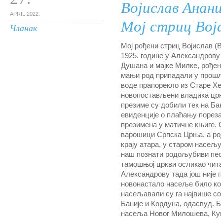
Војислав Анан
APRIL 2022.
Мој стриц Вој
Чланак
Мој рођени стриц Војислав (В
1925. године у Александров
Душана и мајке Милке, рођен
мањи род припадали у прошл
воде прапорекло из Старе Хе
новопостављени владика црн
презиме су добили тек на Бан
евиденције о плаћању пореза
презимена у матичне књиге. 
варошици Српска Црња, а ро
крају атара, у старом насељу
наш познати родољубиви пес
тамошњој цркви осликао чита
Александрову тада још није по
новонастало насеље било ко
насељавали су га највише с
Баније и Кордуна, одасвуд. Б
насеља Новог Милошева, К