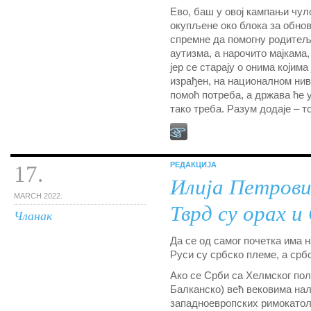
Ево, баш у овој кампањи чуло
окупљене око блока за обно
спремне да помогну родитељи
аутизма, а нарочито мајкама, 
јер се старају о онима којима
израђен, на националном ниво
помоћ потреба, а држава ће 
тако треба. Разум додаје – то
РЕДАКЦИЈА
17.
Илија Петров
MARCH 2022.
Тврд су орах и
Чланак
Да се од самог почетка има н
Руси су србско племе, а србс
Ако се Срби са Хелмског пол
Балканско) већ вековима на
западноевропских римокатол