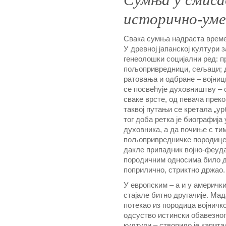
исторично-уме
Свака сумња надраста време
У древној јапанској култури 
генеолошки социјални ред: п
пољопривредници, сељаци; д
ратовања и одбране – војници
се посвећује духовништву –
сваке врсте, од певача прек
таквој путањи се кретала „у
тог доба ретка је биографиј
духовника, а да почиње с тим
пољопривредничке породице. 
дакле припадник војно-феуда
породичним односима било д
поприлично, стриктно држао.
У европским – а и у америчк
стајале битно другачије. Мад
потекао из породица војничко
одсуство истински обавезног
култури – створило је капит