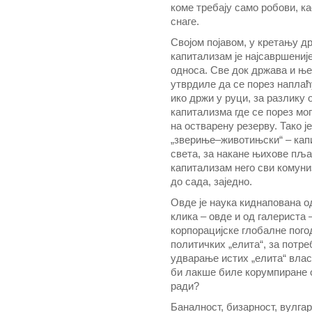
коме требају само робови, к
снаге.
Својом појавом, у кретању д
капитализам је најсавршениј
односа. Све док држава и ње
утврдиле да се порез наплаћу
ико држи у руци, за разлику
капитализма где се порез мо
на остварену резерву. Тако ј
„звериње–животињски“ – капи
света, за накане њихове пља
капитализам него сви комуни
до сада, заједно.
Овде је наука киднапована 
клика – овде и од галериста
корпорацијске глобалне пого
политичких „елита“, за потре
удварање истих „елита“ влас
би лакше биле корумпиране о
ради?
Баналност, бизарност, вулгар