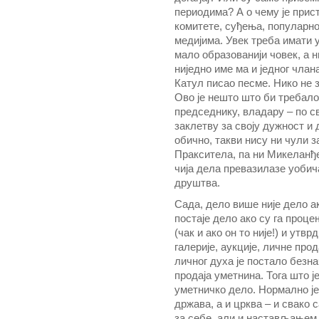
периодима? А о чему је прист
комитете, суђења, популарно
медијима. Увек треба имати 
мало образованији човек, а ни
ниједно име ма и једног члан
Катул писао песме. Нико не з
Ово је нешто што би требало
председнику, владару – по св
заклетву за своју дужност и 
обично, такви нису ни чули з
Пракситела, па ни Микеланђе
чија дела превазилазе уобич
друштва.
Сада, дело више није дело ак
постаје дело ако су га проц
(чак и ако он то није!) и утв
галерије, аукције, личне пр
личног духа је постало безна
продаја уметнина. Тога што ј
уметничко дело. Нормално је
држава, а и црква – и свако
за себе, али и настављањем