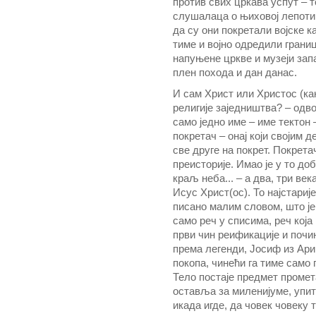
против свих цркава успут – 
слушалаца о њиховој лепоти
да су они покретали војске к
тиме и војно одредили границ
напуњене цркве и музеји зап
плен похода и дан данас.
И сам Христ или Христос (ка
религије заједништва? – одво
само једно име – име тектон 
покретач – онај који својим
све друге на покрет. Покрета
преисторије. Имао је у то до
краљ неба... – а два, три век
Исус Христ(ос). То најстарије
писано малим словом, што је 
само реч у списима, реч која
први чин реификације и поч
према легенди, Јосиф из Арим
покопа, чинећи га тиме само
Тело постаје предмет промет
оставља за миленијуме, упит
икада игде, да човек човеку 