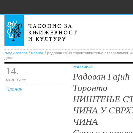
људи говоре
/
чланак
/ радован гајић торонтоништење стваралачког ч
дела
РЕДАКЦИЈА
14.
Радован Гајић
MARCH 2022.
Торонто
Чланак
НИШТЕЊЕ СТ
ЧИНА У СВР
ЧИНА
Сумња у смиса