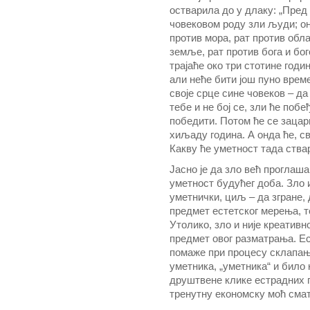
остварила до у длаку: „Пред 
човековом роду зли људи; он
против мора, рат против обла
земље, рат против бога и бо
трајаће око три стотине годин
али неће бити још пуно врем
своје срце сине човеков – д
тебе и не бој се, зли ће побе
победити. Потом ће се зацар
хиљаду година. А онда ће, св
Какву ће уметност тада ства
Јасно је да зло већ проглаша
уметност будућег доба. Зло и
уметнички, циљ – да згране, 
предмет естетског мерења, то
Утолико, зло и није креативно
предмет овог разматрања. Ес
помаже при процесу склапањ
уметника, „уметника“ и било 
друштвене клике естрадних п
тренутну економску моћ сматр