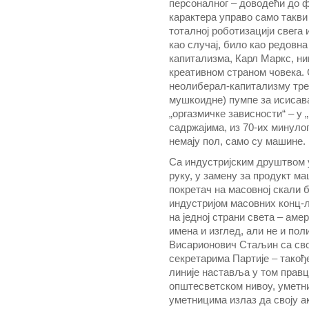
персоналног – доводећи до ф
карактера управо само такви о
тоталној роботизацији свега 
као случај, било као редовна
капитализма, Карл Маркс, ни
креативном страном човека.
неолиберал-капитализму тре
мушкоидне) пумпе за исисав
„оргазмичке зависности“ – у
садржајима, из 70-их минулог
немају пол, само су машине.
Са индустријским друштвом у
руку, у замену за продукт м
покретач на масовној скали 
индустријом масовних конц-л
на једној страни света – ам
имена и изглед, али не и пол
Висарионович Стаљин са сво
секретарима Партије – такођ
линије наставља у том правц
општесветском нивоу, уметни
уметницима излаз да своју ак