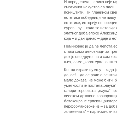
И поред свега – слика није м
емотивног искуства са плошне
поништити. Ни планином све
естетике победници не пишу 
естетике, историју непорецив
суровшћу – када то историјс
златног доба епохе Александ
која – и дан данас – даје и е
Неминовно је да ће лепота ес
глави само ценовници за тр
док је све друго, па и сам ко
њих, само „колатерална штет
Ко год изрази сумњу – када ј
данас! – да се ради о вештачко
мало доказа, не може бити, б
уметности је постала „наук
галери-терориста, „наука“ п
високом државно-корпорацијс
ботоксиране српско-црногор
перформансерке из – за доб
„елемената“ – партизански в