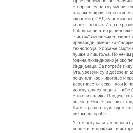
Прве савремене, по количин
створене су на тлу америчко
пљачком афричког континента
економија, САД су неминовно
снаге – робове. И да се разви
Робовласништво је било еко
„чистих“ имовинско-правних 
пранароди, амерички Индијанц
технологија. Убрзање смрти 
пушке и пиштоља. По неким р
година ликвидирано је око п
Индијанаца. За потребе инду
југа, увезени су и довезени
по џунгли као животиње и пр
деветнаестог века – који је п
човеку других нација – неће
стихови валиког Владике који
вијенац: Нек се овај вијек го
бити страшна људскијем кољ
никако да прође.
У том веку капитал односи с
поре – и географског и истори