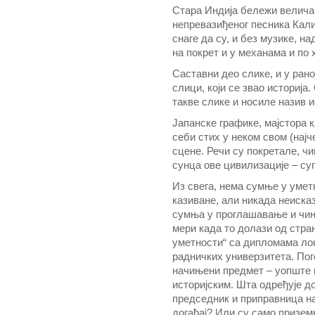
Стара Индија бележи велича
непревазиђеног песника Кали
снаге да су, и без музике, н
на покрет и у механама и по
Саставни део слике, и у рано
слици, који се звао историја.
такве слике и носиле назив и
Јапанске графике, мајстора 
себи стих у неком свом (најч
сцене. Речи су покретале, ч
сунца ове цивилизације – су
Из свега, нема сумње у умет
казиване, али никада неиска
сумња у проглашавање и чина
мери када то долази од стра
уметности“ са дипломама ло
радничких универзитета. Пого
начињени предмет – уопште н
историјским. Шта одређује д
председник и приправница н
догађај? Или су само призем