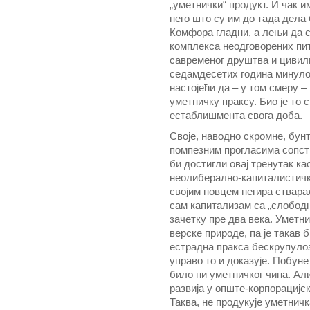
„уметнички“ продукт. И чак и
него што су им до тада дела
Комфора гладни, а лењи да с
комплекса неодговорених пи
савременог друштва и цивил
седамдесетих година минулог
настојећи да – у том смеру 
уметничку праксу. Био је то 
естаблишмента свога доба.
Своје, наводно скромне, бун
помпезним прогласима сопст
би достигли овај тренутак ка
неолиберално-капиталистичк
својим новцем негира стварал
сам капитализам са „слобод
зачетку пре два века. Уметни
верске природе, па је такав
естрадна пракса бескрупуло
управо то и доказује. Побуне 
било ни уметничког чина. Али
развија у опште-корпорацијск
Таква, не продукује уметничк