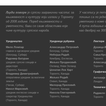
Људи говоре
је српски загранични часопис за
У часопису је пет
књижевност и културу који излази у Торонту
почиње са по једн
од 2008.године. Поред књижевности и
уметника о коме с
уметности, бави се свим областима које
4 пута годишње н
чине културу српског народа.
као двоброј на 30
Уредништво
Уредници рубрика
Лектори
Мило Ломпар
Александар Петровић
Душица 
главни и одговорни уредник
Београд, Србија
Торонто
(Београд, Србија)
Небојша Радић
Сања Кр
Радомир Батуран
Кембриџ, Енглеска
Торонто
уредник српске секције и
Жељко Продановић
Александ
дијаспоре
Окланд, Нови Зеланд
Торонто
(Торонто, Канада)
Џонатан Лок Харт
Графички
Владимир Димитријевић
Торонто, Канада
оперативни уредник за матичне
Жељко Родић
Антоније
земље
Оквил, Канада
Лондон
(Чачак, Србија)
Милорад Преловић
Технички
Никол Марковић
Торонто, Канада
уредник енглеске секције и
Никола Глигоревић
Радмило
секретар Уредништва
Торонто, Канада
Торонто
(Торонто, Канада)