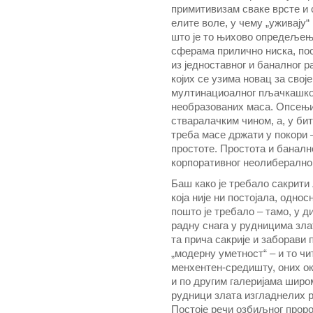
примитивизам сваке врсте и 
елите воле, у чему „уживају“
што је то њихово опредељење 
сферама прилично ниска, пос
из једноставног и баналног р
којих се узима новац за свој
мултинациоалног пљачкашког
необразованих маса. Опсењи
стваралачким чином, а, у би
треба масе држати у покор
простоте. Простота и баналн
корпоративног неолиберално
Баш како је требало сакрити 
која није ни постојала, однос
пошто је требало – тамо, у 
радну снага у рудницима злат
та прича сакрије и заборави 
„модерну уметност“ – и то ч
менхентен-средишту, оних ок
и по другим галеријама широм
рудници злата изгладнелих 
Постоје речи озбиљног пророк