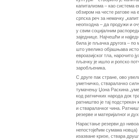
капитализма – као система е
обзиром на честе ратове на е
српска реч за немачку „капита
неопходна – да продужи и оч
у свим социјалним распоред
заједнице. Најчешћи и најје
била је пљачка другога – по м
што увелико објашњава исто
евроазијског тла, нарочито ј
пљачку је ишло и ропско по
заробљеника.
С друге пак стране, ово уве
уметничко, стваралачко силн
тумачењу Џона Раскина „уметн
код ратничких народа док тр
ратништво је тај подстрекач 
и стваралачког чина. Ратништ
резерве и материјалног и дух
Нарастање резерви до нивоа
непостојећим сумама новца) 
изазване кризе, ствара друш