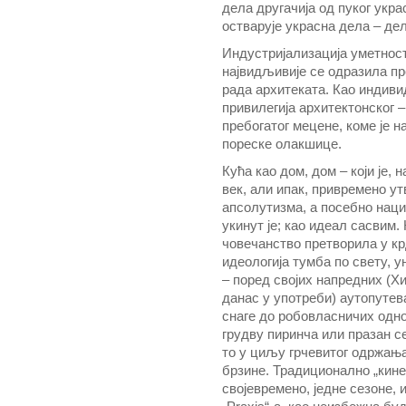
дела другачија од пуког укра
остварује украсна дела – де
Индустријализација уметнос
највидљивије се одразила пр
рада архитеката. Као индиви
привилегија архитектонског – 
пребогатог мецене, коме је н
пореске олакшице.
Кућа као дом, дом – који је, н
век, али ипак, привремено у
апсолутизма, а посебно наци
укинут је; као идеал сасвим.
човечанство претворила у кр
идеологија тумба по свету, 
– поред својих напредних (Хи
данас у употреби) аутопутев
снаге до робовласничих одно
грудву пиринча или празан с
то у циљу грчевитог одржања
брзине. Традиционално „кине
својевремено, једне сезоне, 