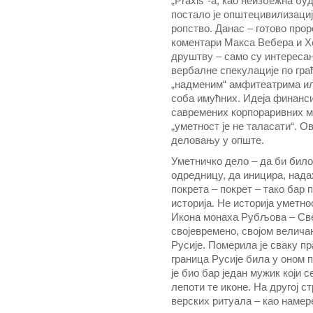
„Praxis“-а, као неизбежна б
постало је општецивилизациј
ропство. Данас – готово про
коментари Макса Вебера и Х
друштву – само су интересан
вербалне спекулације по гра
„надменим“ амфитеатрима ил
соба имућних. Идеја финанси
савремених корпораривних ме
„уметност је не таласати“. О
деловању у опште.
Уметничко дело – да би било
одредницу, да иницира, надах
покрета – покрет – тако бар 
историја. Не историја уметно
Икона монаха Рубљова – Све
својевремено, својом велич
Русије. Померила је сваку пр
граница Русије била у оном 
је био бар један мужик који
лепоти те иконе. На другој с
верских ритуала – као намер