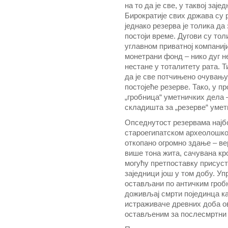
на то да је све, у таквој зај
Бирократије свих држава су р
једнако резерва је толика да
постоји време. Дугови су то
углавном приватној компаниј
монетрани фонд – нико дуг н
нестане у тоталитету рата. Т
да је све потчињено очувању
постојеће резерве. Тако, у п
„гробница“ уметничких дела –
складишта за „резерве“ умет
Опседнутост резервама најб
староегипатском археолошко
откопано огромно здање – ве
више тона жита, сачувана кр
могућу претпоставку присуст
заједници још у том добу. У
остављани по античким гробн
доживљај смрти појединца ка
истраживаче древних доба о
остављеним за послесмртни 