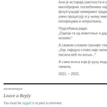
Али је историја уметности и 
малобројних посвећеника чиј
флуктуације немеривог гради
умно процесују и у њему име
непорецива и непролазна.
Подсећања ради:
„Одвоји га од животиње и дад
искаже.“
А сваким словом свачијег тек
„Јер, ниједно слово није напи
писала већ по вољи...“
А само воља која је руку води
чинила.
2021. – 2022.
коментари
Leave a Reply
You must be
logged in
to post a comment.