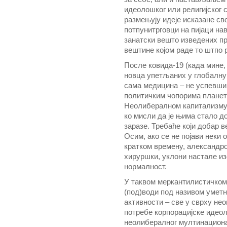
идеолошког или религијског 
размењују идеје исказане св
потпунитрговци на пијаци на
занатски вешто изведених пр
вештине којом раде то штпо 
После ковида-19 (када мине, 
новца упетљаних у глобалну 
сама медицина – не успевши
политичким чопорима планете
Неолибералном капитализму т
ко мисли да је њима стало д
заразе. Требаће који добар в
Осим, ако се не појави неки 
кратком времену, александро
хируршки, уклони настале из
нормалност.
У таквом меркантилистичком
(под)води под називом уметн
активности – све у сврху не
потребе корпорацијске идеол
неолибералног мултинациона