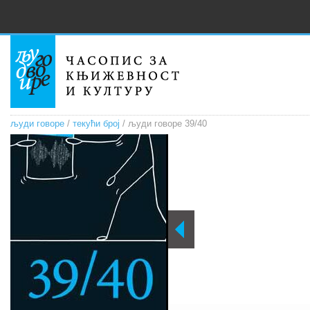
људи говоре
/
текући број
/ људи говоре 39/40
Кад се једном су