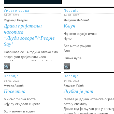
Уместо увода
Поезија
14. 01. 2022
14. 01. 2022
Радомир Батуран
Милутин Мићовић
Драги пријатељи
Кључ
часописа
Најтеже оружје имаш
“Људи говоре”/‘People
Нуло
Say’
Без метка убијаш
Ало
Навршава се 14 година откако смо
покренули двојезични часо-
Опака нула
пис “Људи говоре”/‘People Say’ у
Нуло
Торонту. Године теку, једнако за
Љуба
часопис као и за његове уреднике.
На самом почетку
Олучили смо да покренемо промене
Поезија
Поезија
Свој си мозак појела
да време не би само
14. 01. 2022
14. 01. 2022
И гладна у свијет кренула
то учинило по својој сили. После
Жељка Аврић
Радован Гајић
Опасана змијом
Посветна
Љубав је рат
седам година, променили
Једеш мислима и помислима
смо главног и одговорног уредника.
Ми смо ти она врста
Љубав је једина истинска објав
Једеш својом сјенком
То место препустили смо
коју су скидали с крста
рата у свемиру.
стручнијој и млађој личности, с
Идеш мртва гладна
Докле год је љубав рат у свеми
интегритетом и ерудицијом,
боли ножем и коцем
Од града до града
дотле ће постојати и свемир.