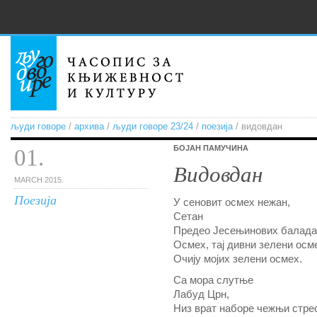
људи говоре
/
архива
/
људи говоре 23/24
/
поезија
/ видовдан
БОЈАН ПАМУЧИНА
01.
Видовдан
MARCH 2015.
Поезија
У сеновит осмех нежан,
Сетан
Предео Јесењинових балада
Осмех, тај дивни зелени осм
Очију мојих зелени осмех.
Са мора слутње
Лабуд Црн,
Низ врат наборе чежњи стре