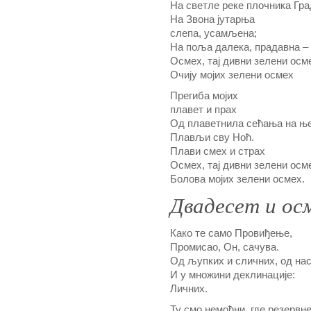
На светле реке плочника Гра
На Звона јутарња
слепа, усамљена;
На поља далека, прадавна –
Осмех, тај дивни зелени осм
Очију мојих зелени осмех
Прегиба мојих
плавет и прах
Од плаветнила сећања на њ
Плављи сву Ноћ.
Плави смех и страх
Осмех, тај дивни зелени осм
Болова мојих зелени осмех.
Двадесет и ос
Како те само Провиђење,
Промисао, Он, сачува.
Од љупких и сличних, од нас
И у множини деклинације:
Личних.
Ту смо немоћни, где резервне