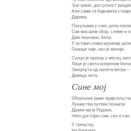
Зле гране, доступност раздва
Али сама ти бајковита стварн
Дарива.
Пахуљама у снег, цела поези
Сав мисаони збор, слеме и г
Дим пешчани, бели,
У остави спава крумпир цели
Оканце чије, око је мачије.
Сунце је прозор у месец заг
Лице је света копреном бело
Заогрнута од налета ветра –
Девица лета.
Сине мој
Обгрљене риме пријатељств
Лукавства путеви познати:
Дражи ми је Родион,
Него достојан сам, сен и сан.
У тренутку,
На баркама,