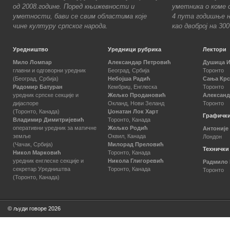
од 2008.године. Поред књижевности и
уметника о коме с
уметности, бави се свим областима које
4 пута годишње н
чине културу српског народа.
као двоброј на 30
Уредништво
Уредници рубрика
Лектори
Мило Ломпар
Александар Петровић
Душица 
главни и одговорни уредник
Београд, Србија
Торонто
(Београд, Србија)
Небојша Радић
Сања Кр
Радомир Батуран
Кембриџ, Енглеска
Торонто
уредник српске секције и
Жељко Продановић
Александ
дијаспоре
Окланд, Нови Зеланд
Торонто
(Торонто, Канада)
Џонатан Лок Харт
Графички
Владимир Димитријевић
Торонто, Канада
оперативни уредник за матичне
Жељко Родић
Антоније
земље
Оквил, Канада
Лондон
(Чачак, Србија)
Милорад Преловић
Технички
Никол Марковић
Торонто, Канада
уредник енглеске секције и
Никола Глигоревић
Радмило
секретар Уредништва
Торонто, Канада
Торонто
(Торонто, Канада)
© људи говоре 2026