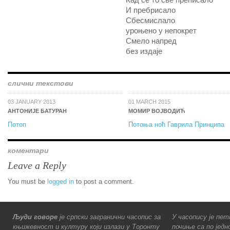
Кад се то све преписало
И пребрисало
Сбесмислало
уроњено у непокрет
Смело напред
без издаје
слични текстови
03 JANUARY 2013
01 MARCH 2015
АНТОНИЈЕ БАТУРАН
МОМИР ВОЈВОДИЋ
Потоп
Потоња ноћ Гаврила Принципа
коментари
Leave a Reply
You must be
logged in
to post a comment.
Људи говоре
је српски загранични часопис за
У часопису је пет
књижевност и културу који излази у Торонту
почиње са по једн