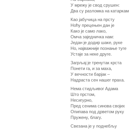
У мрежу је свод срушен:
Два су разломка на катаркам
Као јабучица на прсту
Ноћу прецењен дан је
Како је само лако,
Омча заједничка нам:
Један је додир шаке, руке
Но, најважније познање туге
Устаје за неке друге.
Загрљај је тренутак крста
Понети га, и за маха,
У вечности барјак –
Надраста сен нашег праха.
Нема стидљивог Адама
Што прстом,
Несигурно,
Пред сенима синова својих
Опипава под дрветом руку
Пружену, благу.
Свезана је у поднебљу