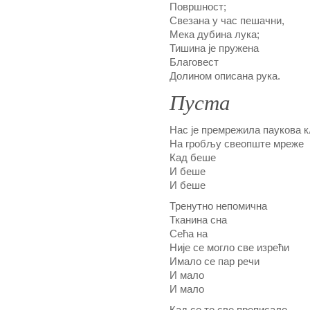
Површност;
Свезана у час пешачни,
Мека дубина лука;
Тишина је пружена
Благовест
Долином описана рука.
Пуста
Нас је премрежила паукова к
На гробљу свеопште мреже
Кад беше
И беше
И беше
Тренутно непомична
Тканина сна
Сећа на
Није се могло све изрећи
Имало се пар речи
И мало
И мало