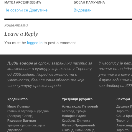
МАТЕЈ АРСЕНИЈЕВИЋ
БОЈАН ПАМУЧИНА
Не осврћи се Драгутине
Видовдан
коментари
Leave a Reply
You must be
logged in
to post a comment.
Људи говоре
је српски загранични часопис за
У часопису је пет
књижевност и културу који излази у Торонту
почиње са по једн
од 2008.године. Поред књижевности и
уметника о коме с
уметности, бави се свим областима које
4 пута годишње н
чине културу српског народа.
као двоброј на 30
Уредништво
Уредници рубрика
Лектори
Мило Ломпар
Александар Петровић
Душица 
главни и одговорни уредник
Београд, Србија
Торонто
(Београд, Србија)
Небојша Радић
Сања Кр
Радомир Батуран
Кембриџ, Енглеска
Торонто
уредник српске секције и
Жељко Продановић
Александ
дијаспоре
Окланд, Нови Зеланд
Торонто