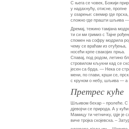
С њега се човек, Божији прир
у надахнућу, отисне, пропне
у озарење: свемир где прска,
сложно где прашти шљива — 
Дремај, тежино тамјана модро
ти си ми гримиз с Тајне рође
спомен на софру модрила ро
чему се враћам из отуђења,
носећи крпе свакојих прња.
Спавај, под родом, летино бл
стровилом кљукни кад се ск
јесен са брда. — Нека се стр
мени, по глави, крши се, прск
с круном о небу, шљива — а 
Претрес куће
Шљивом бехар – пролеће. С п
дјевојчи се природа. А y кући
Мамицу ти четничку, гдје је 
виче тројка скојевска. – Зату