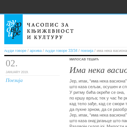
људи говоре
/
архива
/
људи говоре 33/34
/
поезија
/ има нека васиона
MИЛОСАВ ТЕШИЋ
02.
Има нека васи
JANUARY 2019.
Поезија
Јер, ипак, “има нека васиона”
што каза сељак, осушен и сп
У ритму бића окреће се она,
по кршу врља; тек у час ће р
кад тело зађе, кад се смори 
да пукне зрном, да се разобр
Јер, ипак, “има нека васиона”
што каза онај јагањце што па
Раздвоји склоп јој, Милости 