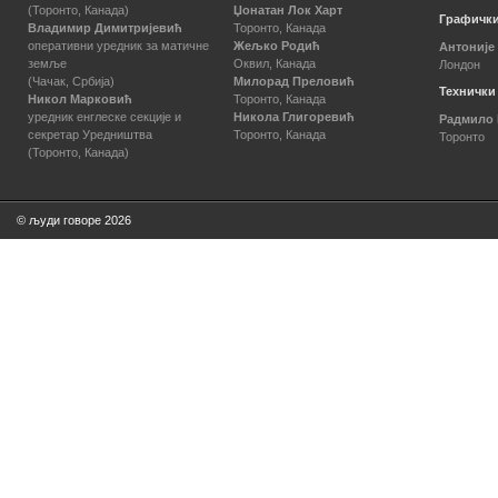
(Торонто, Канада)
Џонатан Лок Харт
Графички
Владимир Димитријевић
Торонто, Канада
оперативни уредник за матичне
Жељко Родић
Антоније
земље
Оквил, Канада
Лондон
(Чачак, Србија)
Милорад Преловић
Технички
Никол Марковић
Торонто, Канада
уредник енглеске секције и
Никола Глигоревић
Радмило
секретар Уредништва
Торонто, Канада
Торонто
(Торонто, Канада)
© људи говоре 2026