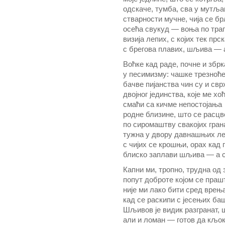
одскаче, тумба, сва у мутља
стварности мучне, чија се б
осећа свукуд — воња по тра
визија лепих, с којих тек прск
с брегова плавих, шљива — а
Воћке кад раде, почне и збрк
у песимизму: чашке трезноће
бачве пијанства чин су и свр
двојног јединства, које ме хо
смаћи са кичме непостојања
родне близине, што се расцв
по сиромаштву свакојих гран
тужна у двору давнашњих ле
с чијих се крошњи, орах кад 
блиско заплави шљива — а с
Капни ми, тропно, трудна од 
попут доброте којом се праш
није ми лако бити сред врењ
кад се раскипи с јесењих ба
Шљивов је видик разгранат, 
али и ломан — готов да кљок