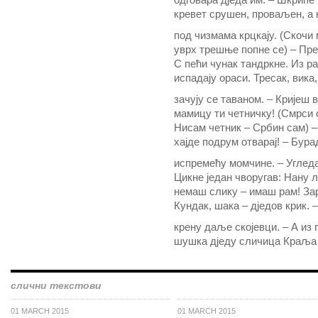
одговара дједа им. – Шкрипе
кревет срушен, проваљен, а
под чизмама крцкају. (Скочи
уврх трешње попне се) – Пр
C пећи чунак тандркне. Из р
испадају ораси. Тресак, вика
зачују се таваном. – Кријеш 
мамицу ти четничку! (Смрси 
Нисам четник – Србин сам) –
хајде подрум отварај! – Бура
испремећу момчине. – Угледај
Цикне један чворугав: Нану л
немаш слику – имаш рам! Зар 
Кундак, шака – дједов крик. 
крену даље скојевци. – А из 
шушка дједу сличица Краља 
слични текстови
01 MARCH 2015
01 MARCH 2015