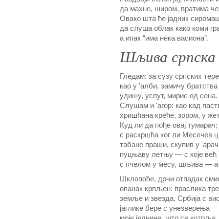
да махне, широм, вратима че
Овако шта ће јадник сирома
да слуша облак како коми г
а ипак “има нека васиона”.
Шљива српска
Гледам: за сузу српских тере
као у 'алби, замичу братств
удишу, успут, мирис од сена.
Слушам и 'агор: као кад паст
хришћана креће, зором, у жет
Куд ли да пође овај тумарач;
с раскршћа ког ли Месечев ц
табане праши, скупив у 'арач
пуцњаву летњу — с које већ 
с пчелом у месу, шљива — а
Шклопоће, дрчи отпадак см
опанак крпљен: праслика тр
земље и звезда, Србија с ви
јаглике бере с унезверења
моје једнине, што се котрља,