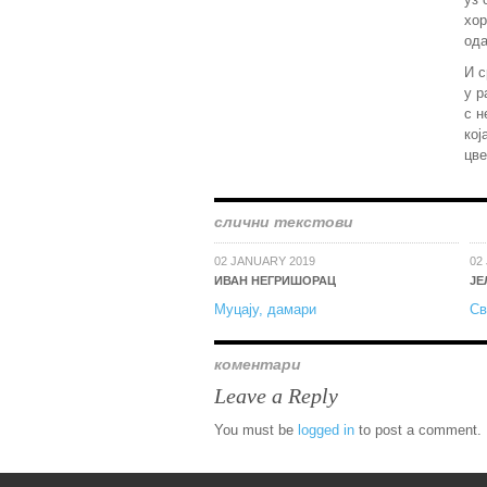
хор
ода
И 
у р
с н
кој
цве
слични текстови
02 JANUARY 2019
02
ИВАН НЕГРИШОРАЦ
ЈЕ
Муцају, дамари
Св
коментари
Leave a Reply
You must be
logged in
to post a comment.