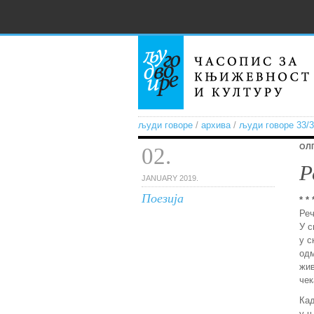
људи говоре
/
архива
/
људи говоре 33/
ОЛ
02.
Р
JANUARY 2019.
Поезија
* * 
Реч
У с
у с
од
жи
чек
Кад
у њ