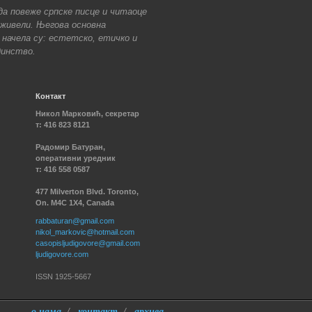
да повеже српске писце и читаоце
 живели. Његова основна
 начела су: естетско, етичко и
динство.
Контакт
Никол Марковић, секретар
т: 416 823 8121
Радомир Батуран,
oперативни уредник
т: 416 558 0587
477 Milverton Blvd. Toronto,
On. M4C 1X4, Canada
rabbaturan@gmail.com
nikol_markovic@hotmail.com
casopisljudigovore@gmail.com
ljudigovore.com
ISSN 1925-5667
о нама
/
контакт
/
архива