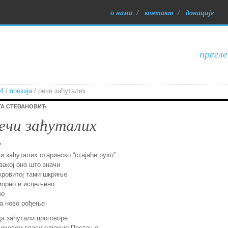
о нама
/
контакт
/
донације
прегле
34
/
поезија
/ речи заћуталих
ГА СТЕВАНОВИЋ
ечи заћуталих
*
и заћуталих старинско “стајаће рухо”
вакој оно што значи
кровитој тами шкриње
морно и исцељено
во
а ново рођење
а заћутали проговоре
иховом гласу одјекује Постање