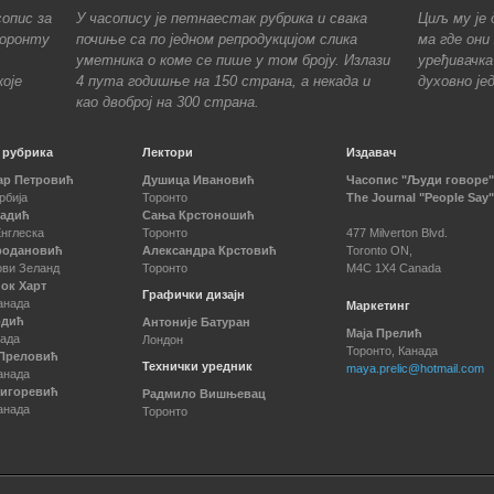
сопис за
У часопису је петнаестак рубрика и свака
Циљ му је 
Торонту
почиње са по једном репродукцијом слика
ма где они
уметника о коме се пише у том броју. Излази
уређивачка
оје
4 пута годишње на 150 страна, а некада и
духовно је
као двоброј на 300 страна.
 рубрика
Лектори
Издавач
ар Петровић
Душица Ивановић
Часопис "Људи говоре"
рбија
Торонто
The Journal "People Say"
Радић
Сања Крстоношић
Енглеска
Торонто
477 Milverton Blvd.
родановић
Александра Крстовић
Toronto ON,
ови Зеланд
Торонто
M4C 1X4 Canada
ок Харт
Графички дизајн
анада
Маркетинг
одић
Антоније Батуран
Маја Прелић
нада
Лондон
Торонто, Канада
Преловић
Технички уредник
maya.prelic@hotmail.com
анада
лигоревић
Радмило Вишњевац
анада
Торонто