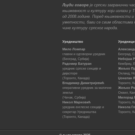
Људи говоре
је српски загранични ча
књижевност и културу који излази у 
од 2008.године. Поред књижевности и
уметности, бави се свим областима к
чине културу српског народа.
Уредништво
Уредници
Мило Ломпар
Александ
главни и одговорни уредник
Београд, С
(Београд, Србија)
Небојша 
Радомир Батуран
Кембриџ, 
уредник српске секције и
Жељко П
дијаспоре
Окланд, Н
(Торонто, Канада)
Џонатан Л
Владимир Димитријевић
Торонто, К
оперативни уредник за матичне
Жељко Р
земље
Оквил, Ка
(Чачак, Србија)
Милорад 
Никол Марковић
Торонто, К
уредник енглеске секције и
Никола Г
секретар Уредништва
Торонто, К
(Торонто, Канада)