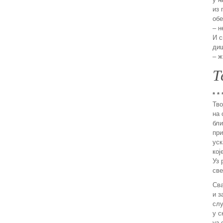
из 
обе
– н
И с
диш
– ж
Т
* * 
Тво
на 
бли
при
уск
кој
Уз 
све
Сва
и з
слу
у с
уз 