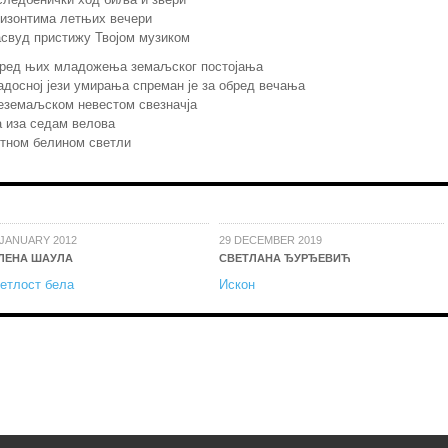
изонтима летњих вечери
свуд пристижу Твојом музиком
сред њих младожења земаљског постојања
адосној јези умирања спреман је за обред вечања
еземаљском невестом свезначја
а иза седам велова
тном белином светли
 JANUARY 2012
29 DECEMBER 2019
ЛЕНА ШАУЛА
СВЕТЛАНА ЂУРЂЕВИЋ
етлост бела
Искон