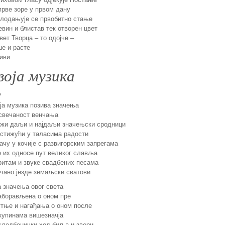
прве зоре у првом дану
лодањује се првобитно стање
евин и блистав тек отворен цвет
вет Творца – то одојче –
е и расте
иви
воја музика
*
ја музика позива значења
свечаност венчања
жи даљи и најдаљи значењски сродници
стижући у таласима радости
ачу у кочије с развигорским запрегама
е их односе пут великог славља
ритам и звуке свадбених песама
чано језде земаљски сватови
 значења овог света
аборављена о оном пре
тње и нагађања о оном после
купинама вишезначја
следбенички ход биља и звери