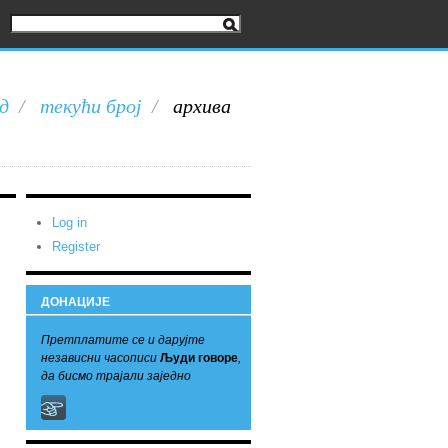
д
/
текући број
/
архива
Log in
Register
ДОНАЦИЈЕ
Претплатите се и дарујте
независни часописи
Људи говоре
,
да бисмо трајали заједно