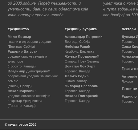
од 2008.године. Поред књижевности и
уметника о коме с
уметности, бави се свим областима које
4 пута годишње н
чине културу српског народа.
као двоброј на 30
Уредништво
Уредници рубрика
Лектори
Мило Ломпар
Александар Петровић
Душица 
главни и одговорни уредник
Београд, Србија
Торонто
(Београд, Србија)
Небојша Радић
Сања Кр
Радомир Батуран
Кембриџ, Енглеска
Торонто
уредник српске секције и
Жељко Продановић
Александ
дијаспоре
Окланд, Нови Зеланд
Торонто
(Торонто, Канада)
Џонатан Лок Харт
Графички
Владимир Димитријевић
Торонто, Канада
оперативни уредник за матичне
Жељко Родић
Антоније
земље
Оквил, Канада
Лондон
(Чачак, Србија)
Милорад Преловић
Технички
Никол Марковић
Торонто, Канада
уредник енглеске секције и
Никола Глигоревић
Радмило
секретар Уредништва
Торонто, Канада
Торонто
(Торонто, Канада)
© људи говоре 2026