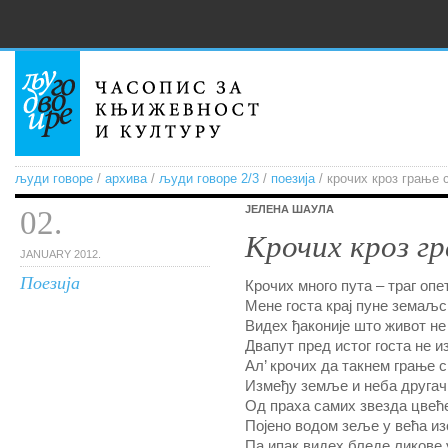
људи говоре
/
архива
/
људи говоре 2/3
/
поезија
/ крочих кроз грање 
ЈЕЛЕНА ШАУЛА
02.
Крочих кроз г
JANUARY 2012.
Поезија
Крочих много пута – траг оп
Мене госта крај пуне земаљс
Видех ђаконије што живот н
Двапут пред истог госта не и
Ал’ крочих да такнем грање 
Између земље и неба другач
Од праха самих звезда цвећ
Појено водом зеље у већа и
Па ипак видех бледе ликове 