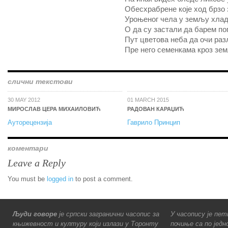
Обесхрабрене које ход брзо 
Уроњеног чела у земљу хлад
О да су застали да барем по
Пут цветова неба да очи раз
Пре него семенкама кроз зе
слични текстови
30 MAY 2012
01 MARCH 2015
МИРОСЛАВ ЦЕРА МИХАИЛОВИЋ
РАДОВАН КАРАЏИЋ
Ауторецензија
Гаврило Принцип
коментари
Leave a Reply
You must be
logged in
to post a comment.
Људи говоре
је српски загранични часопис за
У часопису је пет
књижевност и културу који излази у Торонту
почиње са по једн