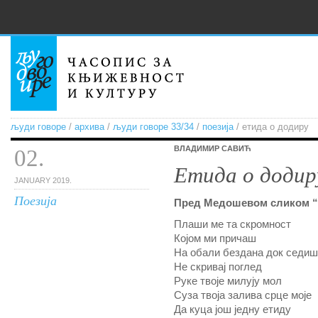
људи говоре
/
архива
/
људи говоре 33/34
/
поезија
/ етида о додиру
ВЛАДИМИР САВИЋ
02.
Етида о додир
JANUARY 2019.
Поезија
Пред Медошевом сликом “
Плаши ме та скромност
Којом ми причаш
На обали бездана док седиш
Не скривај поглед
Руке твоје милују мол
Суза твоја залива срце моје
Да куца још једну етиду