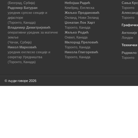
(Београд, Србија)
Небојша Радић
Сања Кр
Радомир Батуран
Кембриџ, Енглеска
Торонто
уредник српске секције и
Жељко Продановић
Александ
дијаспоре
Окланд, Нови Зеланд
Торонто
(Торонто, Канада)
Џонатан Лок Харт
Графички
Владимир Димитријевић
Торонто, Канада
оперативни уредник за матичне
Жељко Родић
Антоније
земље
Оквил, Канада
Лондон
(Чачак, Србија)
Милорад Преловић
Технички
Никол Марковић
Торонто, Канада
уредник енглеске секције и
Никола Глигоревић
Радмило
секретар Уредништва
Торонто, Канада
Торонто
(Торонто, Канада)
© људи говоре 2026