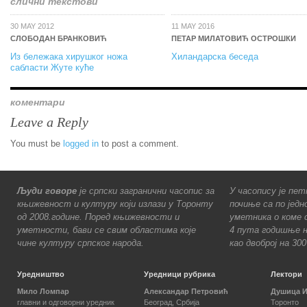
слични текстови
30 MAY 2012
11 MAY 2016
СЛОБОДАН БРАНКОВИЋ
ПЕТАР МИЛАТОВИЋ ОСТРОШКИ
Из бележака хирушког ножа
Хиландарска беседа
сабласти Жуте куће
коментари
Leave a Reply
You must be
logged in
to post a comment.
Људи говоре
је српски загранични часопис за
У часопису је пет
књижевност и културу који излази у Торонту
почиње са по једн
од 2008.године. Поред књижевности и
уметника о коме с
уметности, бави се свим областима које
4 пута годишње н
чине културу српског народа.
као двоброј на 30
Уредништво
Уредници рубрика
Лектори
Мило Ломпар
Александар Петровић
Душица 
главни и одговорни уредник
Београд, Србија
Торонто