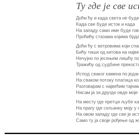
Ту где је све и
Доћи ћу и када света не буде
Када све буде исток и када
На западу само име буде гов
Проћићу стазама којима брда
Доћи ћу с ветровима који спа
Бићу тиши од китова на нај
Нечујно по јесењем лишћу п
Тражићу од судбине прекос
Испод сваког камена по једа
На сваком потоку платица ко
Разговарам с највећим тајна
Нисам ја за другде овде моје
На месту где претци љубе к
На прагу где сељанку моју у 
На овом западу где све је ис
Само ту ја своје рођење од 