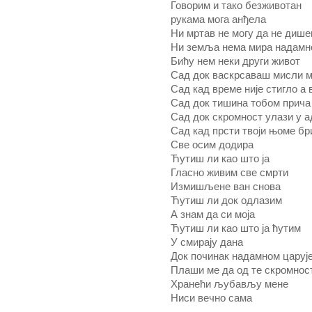
Говорим и тако безживотан
рукама мога анђела
Ни мртав не могу да не диш
Ни земља нема мира надамн
Бићу нем неки други живот
Сад док васкрсаваш мисли м
Сад кад време није стигло а в
Сад док тишина тобом прича
Сад док скромност улази у а
Сад кад прсти твоји њоме б
Све осим додира
Ћутиш ли као што ја
Гласно живим све смрти
Измишљене ван снова
Ћутиш ли док одлазим
А знам да си моја
Ћутиш ли као што ја ћутим
У смирају дана
Док починак надамном царуј
Плаши ме да од те скромнос
Хранећи љубављу мене
Ниси вечно сама