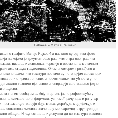
Сећања – Матија Рајковић
италне графике Матије Рајковића настале су од низа фото-
фија на којима је документовао различите трагове графита
лаката, писања и лепљења, корозије и времена на металним
ршинама ограда градилишта. Оком и камером пронађене и
ележене различите текстуре постале су потенцијал за експери-
тисање и откривање нових и неочекиваних могућности у по-
дигиталне технологије, извор инспирације за стварање једне
ије радова.
истанчаним осећајем за боју и цртеж, јасно реферишући у
ови на сликарство енформела, уз помоћ рачунара и рачунар-
х програма одстрањује боју, мења, дорађује, модификује и
ара сопствена ликовна значења у монохромној структури ди-
алне обраде. И кад оставља и допушта да се текстура разлива