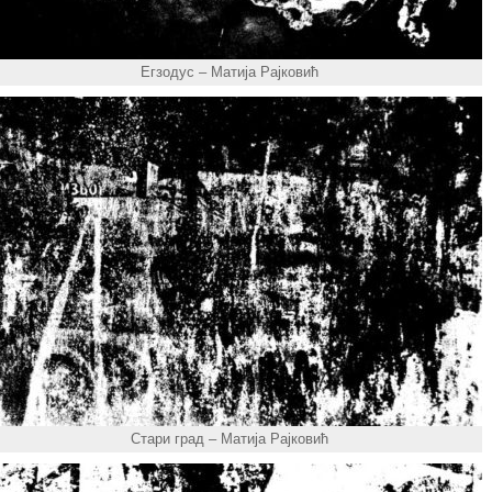
Егзодус – Матија Рајковић
Стари град – Матија Рајковић