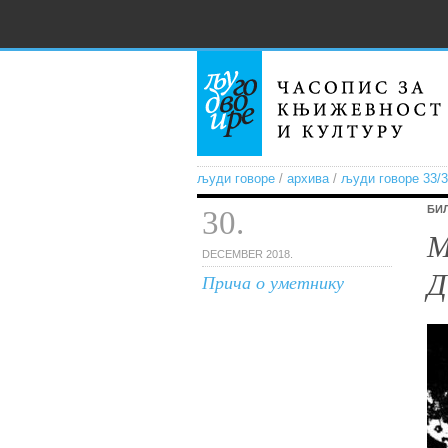
људи говоре
/
архива
/
људи говоре 33/
БИ
30.
М
DECEMBER 2018.
Д
Прича о уметнику