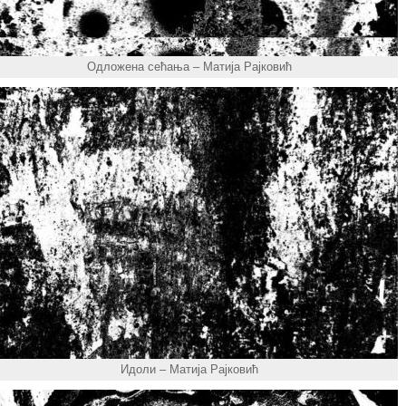
Одложена сећања – Матија Рајковић
Идоли – Матија Рајковић