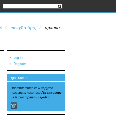
д
/
текући број
/
архива
Log in
Register
ДОНАЦИЈЕ
Претплатите се и дарујте
независни часописи
Људи говоре
,
да бисмо трајали заједно