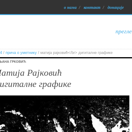
о нама
/
контакт
/
донације
прегле
34
/
прича о уметнику
/ матија рајковић</br> дигиталне графике
ЉАНА ГРКОВИЋ
атија Рајковић
игиталне графике