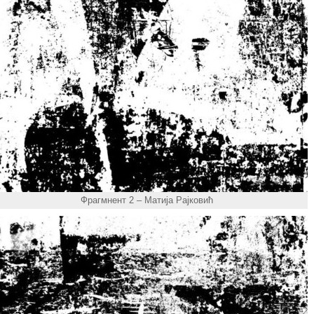
Фрагмнент 2 – Матија Рајковић