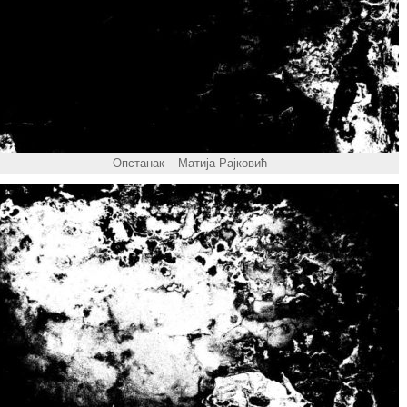
Опстанак – Матија Рајковић