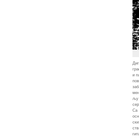
Диг
гра
и п
пов
заб
мен
љу 
сер
Са 
осн
ски
ств
гит