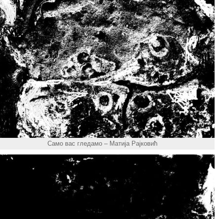
Само вас гледамо – Матија Рајковић